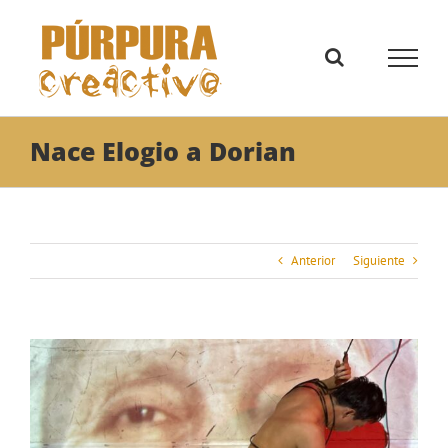
Saltar
al
contenido
Nace Elogio a Dorian
Anterior
Siguiente
Ver
imagen
más
grande