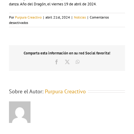
danza. Año del Dragón, el viernes 19 de abril de 2024.
Por
Purpura Creactivo
|
abril 21st, 2024
|
Noticias
|
Comentarios
en
desactivados
Nace
Elogio
a
Dorian
Comparta esta información en su red Social favorita!
Facebook
X
WhatsApp
Sobre el Autor:
Purpura Creactivo