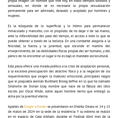
propia imagen. Un hombre que vive hoy, en estos tiempos sórdidos y
sensuales, en donde se es necesaria la propia sexualización
permanente para ser admirado, deseado y aceptado por hombres y
mujeres.
Es la búsqueda de lo superficial y lo íntimo para permanecer
inmaculado y mancebo, con el propósito de no dejar ir de las manos,
ante la inflexibilidad del paso del tiempo, el acceso a todo lo que se
puede obtener a través de la belleza. En una constante alegoría a la
felicidad, la fuerza y la juventud, que esconde el martirio del
envejecimiento, de las debilidades físicas propias del ser humano, y del
pánico de no encontrar un lugar si no es bajo el mandato sociocultural.
Esta pieza ofrece una mirada poética a la crisis de aceptación personal,
a la excesiva preocupación del atractivo físico y a la negación de los
requerimientos que exigen la madurez emocional, principales rasgos
que el psiquiatra alemán Burkhard Brosig define en lo que ha llamado
Síndrome de Dorian Gray, nombre que nace de la fábula del libro
escrito por Oscar Wilde, sobre aquel hombre tierno que entregó su
alma por la juventud eterna.
Apartes de
Elogio a Dorian
se presentaron en Distrito Deseo el 14 y 15
de marzo de 2024 en la sede de la residencia. Y su estreno se realizó
en el espacio de Casa Arkham, durante el Festival Abril mes de la