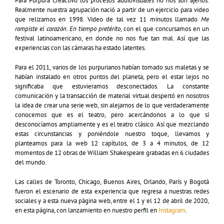
Para Púrpura Creactivo los procesos audiovisuales no nos son ajenos.
Realmente nuestra agrupación nació a partir de un ejercicio para video
que relizamos en 1998. Video de tal vez 11 minutos llamado
Me
rompiste el corazón. En tiempo pretérito
, con el que concursamos en un
festival latinoamericano, en donde no nos fue tan mal. Así que las
experiencias con las cámaras ha estado latentes.
Para el 2011, varios de los purpurianos habían tomado sus maletas y se
habían instalado en otros puntos del planeta, pero el estar lejos no
significaba que estuvieramos desconectados. La constante
comunicación y la transacción de material virtual despertó en nosotros
la idea de crear una serie web, sin alejarnos de lo que verdaderamente
conocemos que es el teatro, pero acercándonos a lo que sí
desconocíamos ampliamente y es el teatro clásico. Así que mezclando
estas circunstancias y poniéndole nuestro toque, llevamos y
planteamos para la web 12 capítulos, de 3 a 4 minutos, de 12
momentos de 12 obras de William Shakespeare grabadas en 6 ciudades
del mundo.
Las calles de Toronto, Chicago, Buenos Aires, Orlando, París y Bogotá
fueron el escenario de esta experiencia que regresa a nuestras redes
sociales y a esta nueva página web, entre el 1 y el 12 de abril de 2020,
en esta página, con lanzamiento en nuestro perfil en
Instagram
.