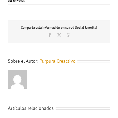
en
desactivados
Sexto
Salón
del
Libro
Teatral
Comparta esta información en su red Social favorita!
de
Bogotá
Facebook
X
WhatsApp
«Nuestros
libros»
Sobre el Autor:
Purpura Creactivo
Artículos relacionados