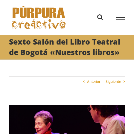
Saltar
al
contenido
Sexto Salón del Libro Teatral
de Bogotá «Nuestros libros»
Anterior
Siguiente
Ver
imagen
más
grande