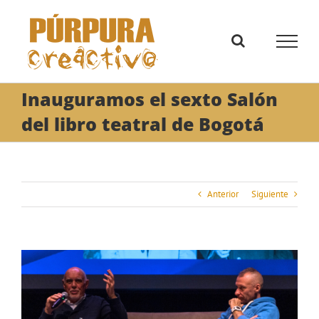
Saltar
al
contenido
Inauguramos el sexto Salón
del libro teatral de Bogotá
Anterior
Siguiente
Ver
imagen
más
grande