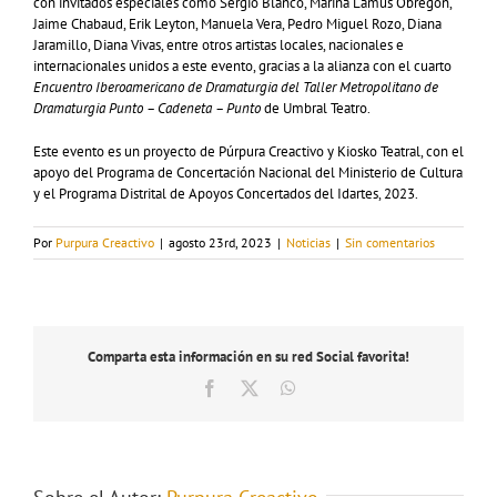
con invitados especiales como Sergio Blanco, Marina Lamus Obregón,
Jaime Chabaud, Erik Leyton, Manuela Vera, Pedro Miguel Rozo, Diana
Jaramillo, Diana Vivas, entre otros artistas locales, nacionales e
internacionales unidos a este evento, gracias a la alianza con el cuarto
Encuentro Iberoamericano de Dramaturgia del Taller Metropolitano de
Dramaturgia Punto – Cadeneta – Punto
de Umbral Teatro.
Este evento es un proyecto de Púrpura Creactivo y Kiosko Teatral, con el
apoyo del Programa de Concertación Nacional del Ministerio de Cultura
y el Programa Distrital de Apoyos Concertados del Idartes, 2023.
Por
Purpura Creactivo
|
agosto 23rd, 2023
|
Noticias
|
Sin comentarios
Comparta esta información en su red Social favorita!
Facebook
X
WhatsApp