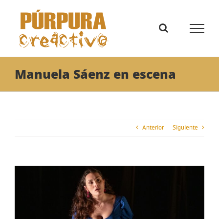
Saltar
al
contenido
Manuela Sáenz en escena
Anterior
Siguiente
Ver
imagen
más
grande