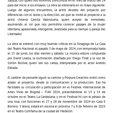
Salazar, con quien nos volvimos a encontrar en el mes de marzo del 24
para dar inicio a los ensayos. La obra se estrenaría en el mayo siguiente.
Luego de algunos encuentros, la actriz desistio del proyecto por
diferencias con el texto y la dirección, así que se invitó al proyecto a la
actriz chilena Camila Valenzuela, quien aceptó de inmediato,
asumiendo el rol que nos permitiría conocer pasajes de la mujer
libertaria, apasionada, inteligente, avanzada para su tiempo y pareja del
Libertador.
La obra se estrenó con muy buenas críticas en la Sinagoga de La Casa
del Teatro Nacional el pasado 3 de mayo de 2024, con temporada hasta
el 15 de junio, los días viernes y sábado. La música estuvo compuesta
por David Loaiza, la iluminación diseñada por Diego Tiriat y la voz de
Simón Bolívar, quien lee sus cartas, interpretada por el actor Andrés
Estrada.
El cadáver de pensarte
siguió su camino y Púrpura Creactivo entró como
aliado al proyecto, desde la comunicacion y la producción. Eso ha
facilitado su circulación y participación en el Festival Internacional de
Artes Vivas de Bogotá – FIAV 2024, presentándose el 13 y 14 de
octubre en el Teatro La Candelaria, y en el Festival Ni con el pétalo de
una rosa, con funciones el 27 y 28 de noviembre de 2024 en Casa E
Borrero. Y ahora, estará en escena el próximo 7 y 8 de febrero de 2025
en el Teatro Comfama de la ciudad de Medellín.