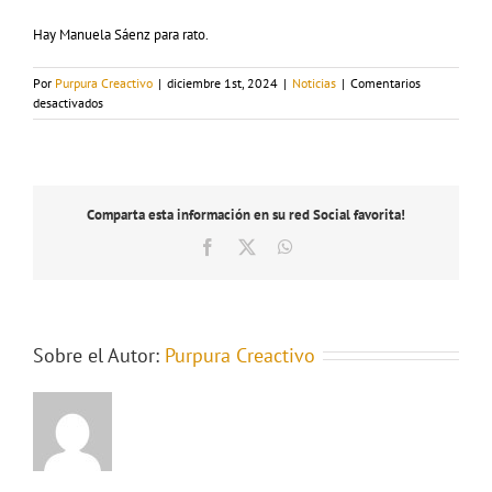
Hay Manuela Sáenz para rato.
Por
Purpura Creactivo
|
diciembre 1st, 2024
|
Noticias
|
Comentarios
en
desactivados
Manuela
Sáenz
en
escena
Comparta esta información en su red Social favorita!
Facebook
X
WhatsApp
Sobre el Autor:
Purpura Creactivo