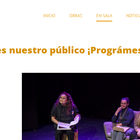
INICIO
OBRAS
EN SALA
NOTICI
s nuestro público ¡Prográme