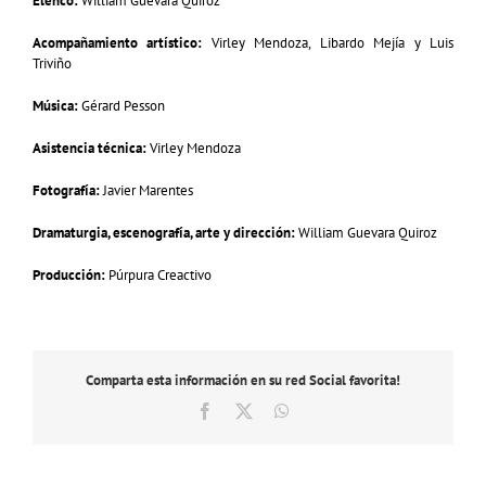
Elenco:
William Guevara Quiroz
Acompañamiento artístico:
Virley Mendoza, Libardo Mejía y Luis
Triviño
Música:
Gérard Pesson
Asistencia técnica:
Virley Mendoza
Fotografía:
Javier Marentes
Dramaturgia, escenografía, arte y dirección:
William Guevara Quiroz
Producción:
Púrpura Creactivo
Comparta esta información en su red Social favorita!
Facebook
X
WhatsApp