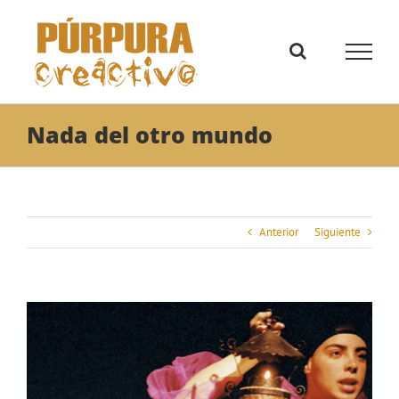
Saltar
al
contenido
Nada del otro mundo
Anterior
Siguiente
Ver
imagen
más
grande