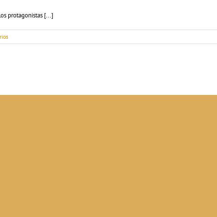
s protagonistas [...]
rios